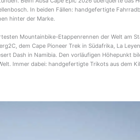
Stunden. Beim Absa Cape Epic 2026 überquerte das 
Stellenbosch. In beiden Fällen: handgefertigte Fahrra
en hinter der Marke.
 härtesten Mountainbike-Etappenrennen der Welt am S
erg2C, dem Cape Pioneer Trek in Südafrika, La Leyend
ert Dash in Namibia. Den vorläufigen Höhepunkt bi
t. Immer dabei: handgefertigte Trikots aus dem Kill