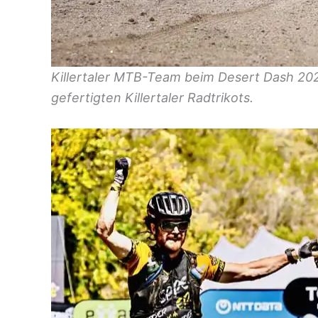
Killertaler MTB-Team beim Desert Dash 2024
gefertigten Killertaler Radtrikots.