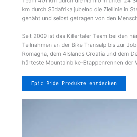
Team 401 km durch die Namib in unter 24 
km durch Südafrika jubelnd die Ziellinie in 
genäht und selbst getragen von den Mensch
Seit 2009 ist das Killertaler Team bei den
Teilnahmen an der Bike Transalp bis zur Job
Romagna, dem 4Islands Croatia und dem Des
härteste Mountainbike-Etappenrennen der Wel
Epic Ride Produkte entdecken