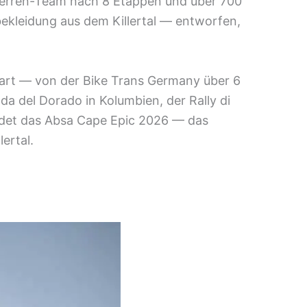
Herren-Team nach 8 Etappen und über 700
dbekleidung aus dem Killertal — entworfen,
tart — von der Bike Trans Germany über 6
a del Dorado in Kolumbien, der Rally di
ldet das Absa Cape Epic 2026 — das
ertal.