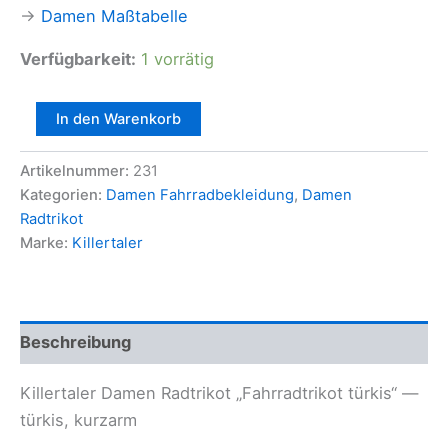
→
Damen Maßtabelle
Verfügbarkeit:
1 vorrätig
Killertaler
In den Warenkorb
Damen
Fahrradtrikot
Artikelnummer:
231
"Bergvolk"
—
Kategorien:
Damen Fahrradbekleidung
,
Damen
türkis,
Radtrikot
kurzarm
Marke:
Killertaler
Menge
Beschreibung
Killertaler Damen Radtrikot „Fahrradtrikot türkis“ —
türkis, kurzarm