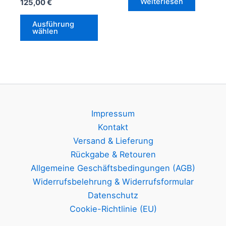
Weiterlesen
125,00
€
Dieses
Ausführung
Produkt
wählen
weist
mehrere
Varianten
auf.
Die
Optionen
Impressum
können
Kontakt
auf
Versand & Lieferung
der
Rückgabe & Retouren
Produktseite
Allgemeine Geschäftsbedingungen (AGB)
gewählt
Widerrufsbelehrung & Widerrufsformular
werden
Datenschutz
Cookie-Richtlinie (EU)