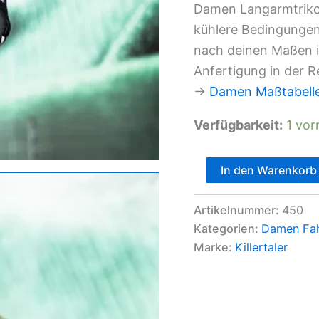
Damen Langarmtrikot 
kühlere Bedingungen.
nach deinen Maßen im
Anfertigung in der R
→
Damen Maßtabell
Verfügbarkeit:
1 vor
Killertaler
In den Warenkorb
Damen
Radtrikot
"Leon"
Artikelnummer:
450
—
Kategorien:
Damen Fah
langarm
Marke:
Killertaler
blau
Menge