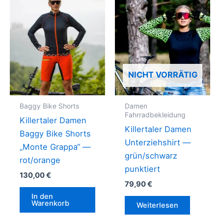
NICHT VORRÄTIG
Baggy Bike Shorts
Damen
Fahrradbekleidung
Killertaler Damen
Killertaler Damen
Baggy Bike Shorts
Unterziehshirt —
„Monte Grappa“ —
grün/schwarz
rot/orange
punktiert
130,00
€
79,90
€
In den
Warenkorb
Weiterlesen