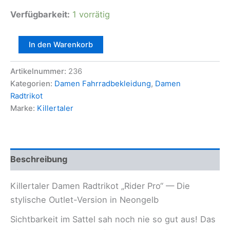
Verfügbarkeit:
1 vorrätig
Killertaler
In den Warenkorb
Damen
Radtrikot
Artikelnummer:
236
kurzarm
—
Kategorien:
Damen Fahrradbekleidung
,
Damen
"Rider
Radtrikot
Pro"
Marke:
Killertaler
Neongelb/Schwarz
Menge
Beschreibung
Killertaler Damen Radtrikot „Rider Pro“ — Die
stylische Outlet-Version in Neongelb
Sichtbarkeit im Sattel sah noch nie so gut aus! Das