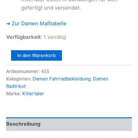
gefertigt und versendet.
➔ Zur Damen Maßtabelle
Verfügbarkeit:
1 vorrätig
Killertaler
In den Warenkorb
Damen
Radtrikot
Artikelnummer:
455
"Enjoy
the
Kategorien:
Damen Fahrradbekleidung
,
Damen
Ride"
Radtrikot
—
Marke:
Killertaler
langarm
Menge
Beschreibung