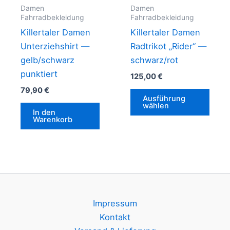
gewä
Damen
Damen
Fahrradbekleidung
Fahrradbekleidung
werd
Killertaler Damen
Killertaler Damen
Unterziehshirt —
Radtrikot „Rider“ —
gelb/schwarz
schwarz/rot
punktiert
125,00
€
79,90
€
Dies
Ausführung
Prod
wählen
In den
weis
Warenkorb
mehr
Vari
auf.
Die
Opti
könn
Impressum
auf
Kontakt
der