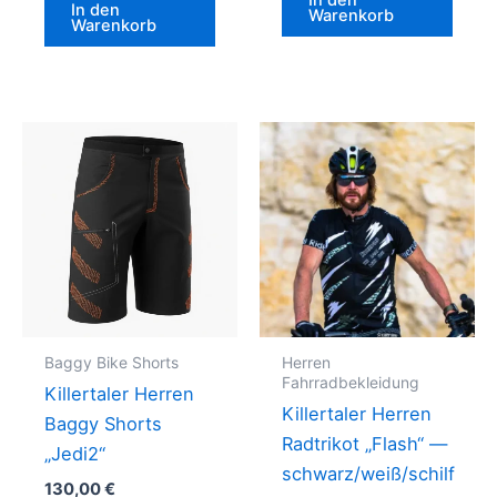
In den
In den
Warenkorb
Warenkorb
Baggy Bike Shorts
Herren
Fahrradbekleidung
Killertaler Herren
Killertaler Herren
Baggy Shorts
Radtrikot „Flash“ —
„Jedi2“
schwarz/weiß/schilf
130,00
€