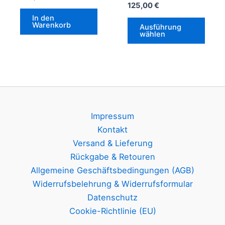
125,00
€
In den
Dies
Warenkorb
Ausführung
Prod
wählen
weis
mehr
Vari
auf.
Die
Opti
Impressum
könn
Kontakt
auf
Versand & Lieferung
der
Rückgabe & Retouren
Prod
Allgemeine Geschäftsbedingungen (AGB)
gewä
Widerrufsbelehrung & Widerrufsformular
werd
Datenschutz
Cookie-Richtlinie (EU)