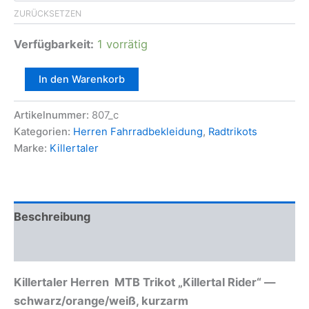
ZURÜCKSETZEN
Verfügbarkeit:
1 vorrätig
Killertaler
In den Warenkorb
Herren
MTB
Artikelnummer:
807_c
Trikot
"Killertal
Kategorien:
Herren Fahrradbekleidung
,
Radtrikots
Rider"
Marke:
Killertaler
Menge
Beschreibung
Zusätzliche Informationen
Killertaler Herren MTB Trikot „Killertal Rider“ —
schwarz/orange/weiß, kurzarm