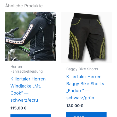
Ähnliche Produkte
Herren
Baggy Bike Shorts
Fahrradbekleidung
Killertaler Herren
Killertaler Herren
Baggy Bike Shorts
Windjacke „Mt.
„Enduro“ —
Cook“ —
schwarz/grün
schwarz/ecru
130,00
€
115,00
€