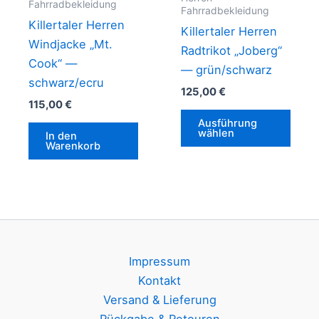
Fahrradbekleidung
Fahrradbekleidung
werden
werd
Killertaler Herren
Killertaler Herren
Windjacke „Mt.
Radtrikot „Joberg“
Cook“ —
— grün/schwarz
schwarz/ecru
125,00
€
115,00
€
Dies
Ausführung
Prod
wählen
In den
Warenkorb
weis
mehr
Vari
auf.
Die
Opti
Impressum
könn
Kontakt
auf
Versand & Lieferung
der