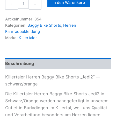
Killertaler
In den Warenkorb
-
+
Herren
Baggy
Shorts
Artikelnummer:
854
"Jedi2"
Kategorien:
Baggy Bike Shorts
,
Herren
Menge
Fahrradbekleidung
Marke:
Killertaler
Beschreibung
Killertaler Herren Baggy Bike Shorts „Jedi2“ —
schwarz/orange
Die Killertaler Herren Baggy Bike Shorts Jedi2 in
Schwarz/Orange werden handgefertigt in unserem
Outlet in Burladingen im Killertal, weil uns Qualität
und Verarbeitung besonders am Herzen liegen.