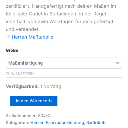
zertifiziert. Handgefertigt nach deinen Maßen im
Killertaler Outlet in Burladingen. In der Regel
innerhalb von zwei Werktagen für dich gefertigt
und versendet.
→
Herren Maßtabelle
Größe
ZURÜCKSETZEN
Verfügbarkeit:
1 vorrätig
Killertaler
In den Warenkorb
Herren
MTB
Artikelnummer:
804-C
Radtrikot
"Rider"
Kategorien:
Herren Fahrradbekleidung
,
Radtrikots
Menge