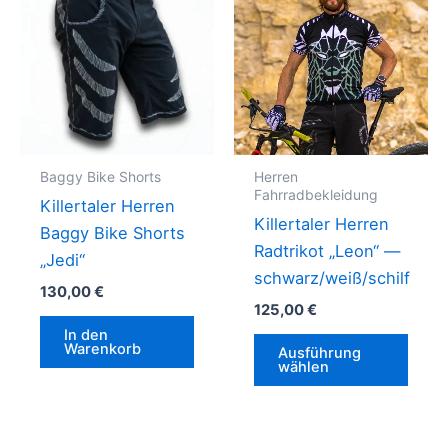
Baggy Bike Shorts
Herren
Fahrradbekleidung
Killertaler Herren
Killertaler Herren
Baggy Bike Shorts
Radtrikot „Leon“ —
„Jedi“
schwarz/weiß/schilf
130,00
€
125,00
€
In den
Dies
Warenkorb
Ausführung
Prod
wählen
weis
mehr
Vari