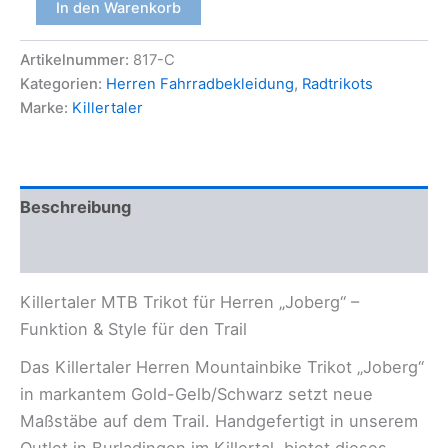
In den Warenkorb
MTB
Trikot
Artikelnummer:
817-C
für
Herren
Kategorien:
Herren Fahrradbekleidung
,
Radtrikots
„Joberg
Marke:
Killertaler
–
Ride
the
Planet“
in
Beschreibung
Gold-
Gelb/Schwarz
Zusätzliche Informationen
Menge
Killertaler MTB Trikot für Herren „Joberg“ –
Funktion & Style für den Trail
Das Killertaler Herren Mountainbike Trikot „Joberg“
in markantem Gold-Gelb/Schwarz setzt neue
Maßstäbe auf dem Trail. Handgefertigt in unserem