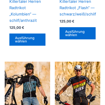
Killertaler Herren
Killertaler Herren
Radtrikot
Radtrikot „Flash“ —
„Kolumbien“ —
schwarz/weiß/schilf
schilf/anthrazit
125,00
€
125,00
€
Dies
Ausführung
Dieses
Prod
wählen
Ausführung
Produkt
weis
wählen
weist
mehr
mehrere
Vari
Varianten
auf.
auf.
Die
Die
Opti
Optionen
könn
können
auf
auf
der
der
Prod
Produktseite
gewä