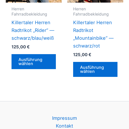
gewählt
werd
Herren
Herren
Fahrradbekleidung
Fahrradbekleidung
werden
Killertaler Herren
Killertaler Herren
Radtrikot „Rider“ —
Radtrikot
schwarz/blau/weiß
„Mountainbike“ —
schwarz/rot
125,00
€
125,00
€
Dieses
Ausführung
Produkt
Dies
wählen
Ausführung
weist
Prod
wählen
mehrere
weis
Varianten
mehr
auf.
Vari
Die
auf.
Optionen
Die
können
Opti
Impressum
auf
könn
Kontakt