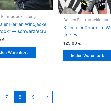
gewählt
werden
 Fahrradbekleidung
Damen Fahrradbekleidun
rtaler Herren Windjacke
Killertaler Roadbike 
Cook“ — schwarz/ecru
Jersey
0
€
125,00
€
 den Warenkorb
In den Warenkorb
7
8
9
→