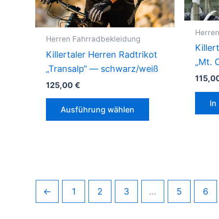
gewählt
werden
Herren
Herren Fahrradbekleidung
Kille
Killertaler Herren Radtrikot
„Mt. 
„Transalp“ — schwarz/weiß
115,0
125,00
€
Dieses
In
Ausführung wählen
Produkt
weist
mehrere
Varianten
auf.
Die
←
1
2
3
…
5
6
Optionen
können