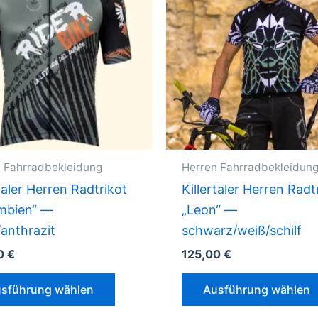
 Fahrradbekleidung
Herren Fahrradbekleidun
taler Herren Radtrikot
Killertaler Herren Radt
mbien“ —
„Leon“ —
/anthrazit
schwarz/weiß/schilf
0
€
125,00
€
Dieses
sführung wählen
Ausführung wählen
Produkt