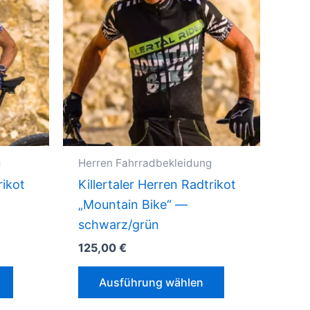
g
Herren Fahrradbekleidung
rikot
Killertaler Herren Radtrikot
„Mountain Bike“ —
schwarz/grün
125,00
€
Dieses
Dieses
Ausführung wählen
Produkt
Produkt