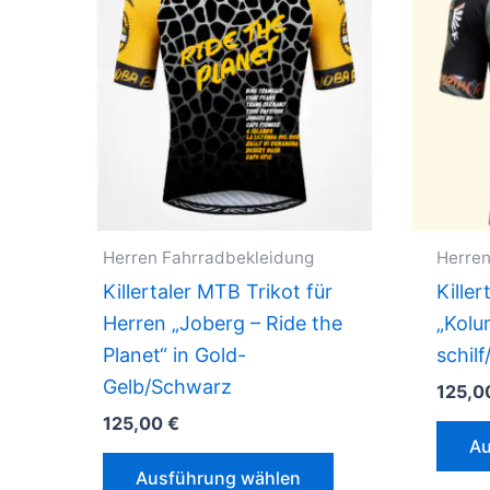
Herren Fahrradbekleidung
Herren
Killertaler MTB Trikot für
Killer
Herren „Joberg – Ride the
„Kolu
Planet“ in Gold-
schilf
Gelb/Schwarz
125,0
125,00
€
Au
Dieses
Ausführung wählen