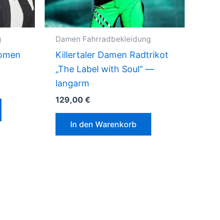
gewählt
werden
werden
g
Damen Fahrradbekleidung
Women
Killertaler Damen Radtrikot
„The Label with Soul“ —
langarm
129,00
€
In den Warenkorb